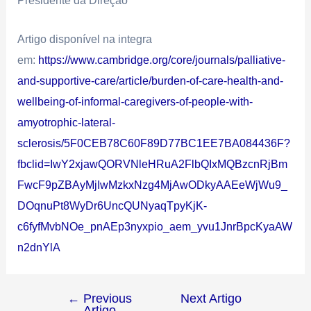
Artigo disponível na integra
em:
https://www.cambridge.org/core/journals/palliative-
and-supportive-care/article/burden-of-care-health-and-
wellbeing-of-informal-caregivers-of-people-with-
amyotrophic-lateral-
sclerosis/5F0CEB78C60F89D77BC1EE7BA084436F?
fbclid=IwY2xjawQORVNleHRuA2FlbQIxMQBzcnRjBm
FwcF9pZBAyMjIwMzkxNzg4MjAwODkyAAEeWjWu9_
DOqnuPt8WyDr6UncQUNyaqTpyKjK-
c6fyfMvbNOe_pnAEp3nyxpio_aem_yvu1JnrBpcKyaAW
n2dnYlA
←
Previous
Next Artigo
Artigo
→