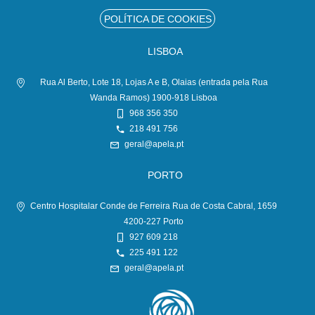
POLÍTICA DE COOKIES
LISBOA
Rua Al Berto, Lote 18, Lojas A e B, Olaias (entrada pela Rua
Wanda Ramos) 1900-918 Lisboa
968 356 350
218 491 756
geral@apela.pt
PORTO
Centro Hospitalar Conde de Ferreira Rua de Costa Cabral, 1659
4200-227 Porto
927 609 218
225 491 122
geral@apela.pt