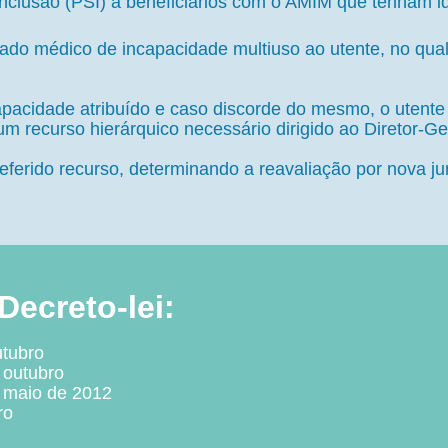
Inclusão (PSI) a beneficiários com o AMIM que tenham ida
tado médico de incapacidade multiuso ao utente, no qua
pacidade atribuído e caso discorde do mesmo, o utente
m recurso hierárquico necessário dirigido ao Diretor-G
eferido recurso, determinando a reavaliação por nova j
ecreto-lei:
utubro
 outubro
e maio de 2012
ro