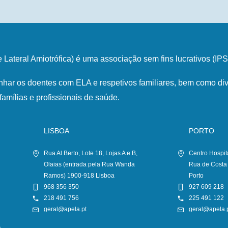
Lateral Amiotrófica) é uma associação sem fins lucrativos (I
har os doentes com ELA e respetivos familiares, bem como div
famílias e profissionais de saúde.
LISBOA
PORTO
Rua Al Berto, Lote 18, Lojas A e B,
Centro Hospit
Olaias (entrada pela Rua Wanda
Rua de Costa
Ramos) 1900-918 Lisboa
Porto
968 356 350
927 609 218
218 491 756
225 491 122
geral@apela.pt
geral@apela.