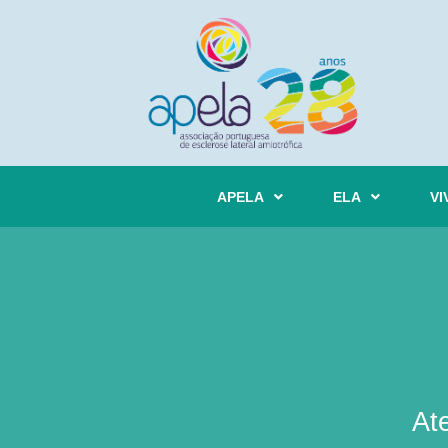
APELA
ELA
VI
At