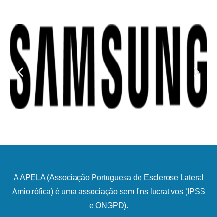
A APELA (Associação Portuguesa de Esclerose Lateral
Amiotrófica) é uma associação sem fins lucrativos (IPSS
e ONGPD).