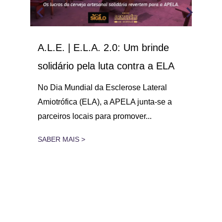
al
A.L.E. | E.L.A. 2.0: Um brinde
Dia
solidário pela luta contra a ELA
co
par
No Dia Mundial da Esclerose Lateral
con
Amiotrófica (ELA), a APELA junta-se a
e
parceiros locais para promover...
 a
No 
Late
SABER MAIS >
21 
SAB