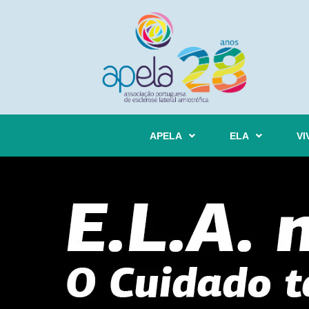
APELA
ELA
VI