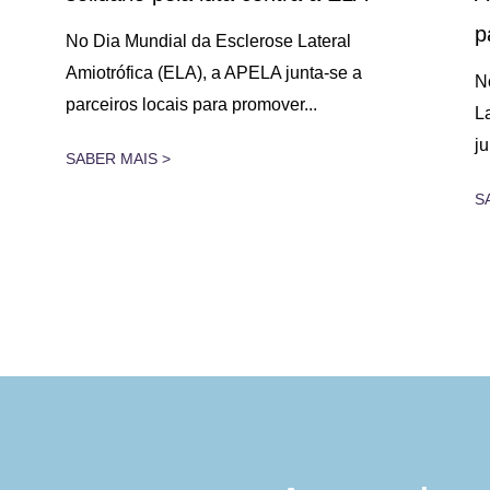
p
No Dia Mundial da Esclerose Lateral
Amiotrófica (ELA), a APELA junta-se a
N
parceiros locais para promover...
L
j
SABER MAIS >
S