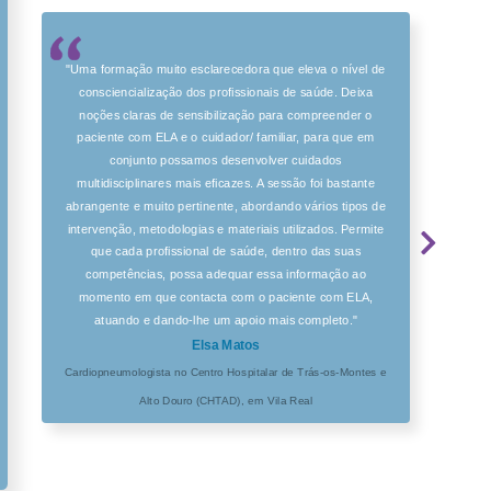
"Uma formação muito esclarecedora que eleva o nível de
consciencialização dos profissionais de saúde. Deixa
noções claras de sensibilização para compreender o
paciente com ELA e o cuidador/ familiar, para que em
conjunto possamos desenvolver cuidados
multidisciplinares mais eficazes. A sessão foi bastante
abrangente e muito pertinente, abordando vários tipos de
intervenção, metodologias e materiais utilizados. Permite
que cada profissional de saúde, dentro das suas
competências, possa adequar essa informação ao
momento em que contacta com o paciente com ELA,
atuando e dando-lhe um apoio mais completo."
Elsa Matos
Cardiopneumologista no Centro Hospitalar de Trás-os-Montes e
Alto Douro (CHTAD), em Vila Real