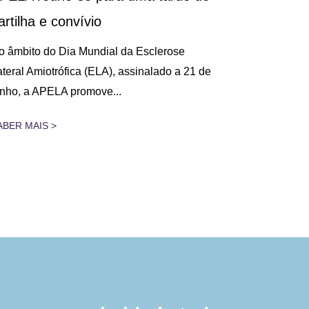
artilha e convívio
Decorreu, n
na Figueira 
o âmbito do Dia Mundial da Esclerose
Cuidados Res
ateral Amiotrófica (ELA), assinalado a 21 de
unho, a APELA promove...
SABER MAIS 
ABER MAIS >