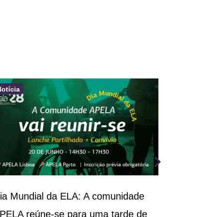
Notícia
Notícia
ia Mundial da ELA: A comunidade
III Congr
PELA reúne-se para uma tarde de
Respirató