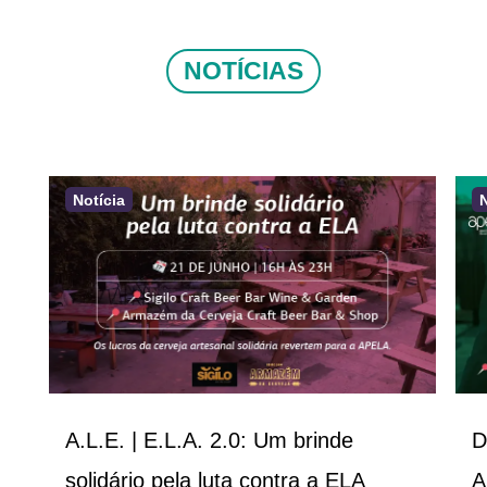
NOTÍCIAS
Notícia
A.L.E. | E.L.A. 2.0: Um brinde
D
solidário pela luta contra a ELA
A