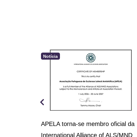
Notícia
a aprova
APELA torna-se membro oficial da
rçamento
International Alliance of ALS/MND