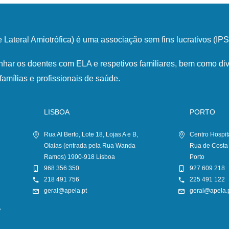
Lateral Amiotrófica) é uma associação sem fins lucrativos (I
har os doentes com ELA e respetivos familiares, bem como div
famílias e profissionais de saúde.
LISBOA
PORTO
Rua Al Berto, Lote 18, Lojas A e B,
Centro Hospit
Olaias (entrada pela Rua Wanda
Rua de Costa
Ramos) 1900-918 Lisboa
Porto
968 356 350
927 609 218
218 491 756
225 491 122
geral@apela.pt
geral@apela.