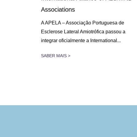
Associations
 lugar na
A APELA – Associação Portuguesa de
assado dia
Esclerose Lateral Amiotrófica passou a
integrar oficialmente a International...
SABER MAIS >