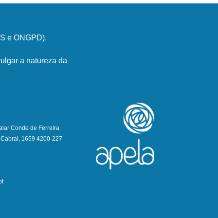
PSS e ONGPD).
ulgar a natureza da
alar Conde de Ferreira
 Cabral, 1659 4200-227
pt