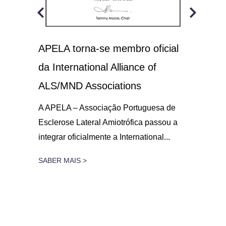
APELA torna-se membro oficial
A.L
 o
da International Alliance of
sol
21
ALS/MND Associations
No D
Amio
gar
A APELA – Associação Portuguesa de
parc
Esclerose Lateral Amiotrófica passou a
integrar oficialmente a International...
SAB
SABER MAIS >