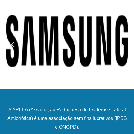
A APELA (Associação Portuguesa de Esclerose Lateral
Amiotrófica) é uma associação sem fins lucrativos (IPSS
e ONGPD).