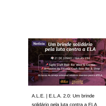
Notícia
cial da
A.L.E. | E.L.A. 2.0: Um brinde
ALS/MND
solidário pela luta contra a ELA