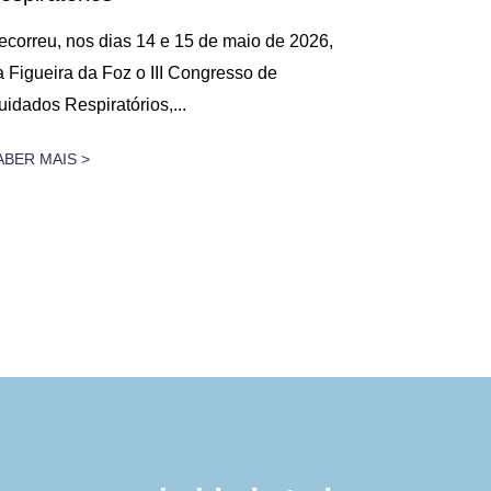
no territó
ecorreu, nos dias 14 e 15 de maio de 2026,
a Figueira da Foz o III Congresso de
O reconheci
uidados Respiratórios,...
Prémio Fid
representar
ABER MAIS >
SABER MAIS 