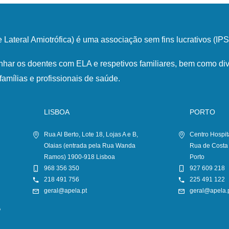
Lateral Amiotrófica) é uma associação sem fins lucrativos (I
har os doentes com ELA e respetivos familiares, bem como div
famílias e profissionais de saúde.
LISBOA
PORTO
Rua Al Berto, Lote 18, Lojas A e B,
Centro Hospit
Olaias (entrada pela Rua Wanda
Rua de Costa
Ramos) 1900-918 Lisboa
Porto
968 356 350
927 609 218
218 491 756
225 491 122
geral@apela.pt
geral@apela.