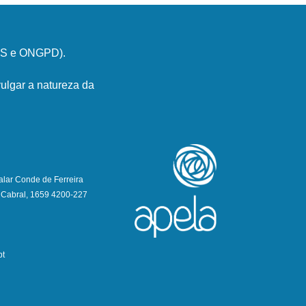
PSS e ONGPD).
ulgar a natureza da
alar Conde de Ferreira
 Cabral, 1659 4200-227
pt