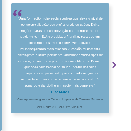
"Uma formação muito esclarecedora que eleva o nível de
consciencialização dos profissionais de saúde. Deixa
noções claras de sensibilização para compreender o
paciente com ELA e o cuidador/ familiar, para que em
conjunto possamos desenvolver cuidados
multidisciplinares mais eficazes. A sessão foi bastante
abrangente e muito pertinente, abordando vários tipos de
intervenção, metodologias e materiais utilizados. Permite
que cada profissional de saúde, dentro das suas
competências, possa adequar essa informação ao
momento em que contacta com o paciente com ELA,
atuando e dando-lhe um apoio mais completo."
Elsa Matos
Cardiopneumologista no Centro Hospitalar de Trás-os-Montes e
Alto Douro (CHTAD), em Vila Real