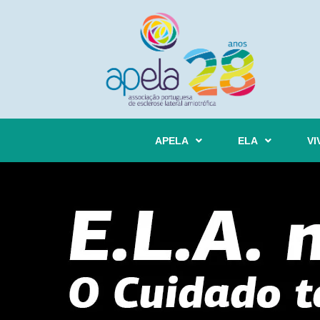
APELA
ELA
VI