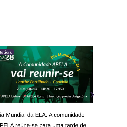
Notícia
Notícia
ia Mundial da ELA: A comunidade
III Congr
PELA reúne-se para uma tarde de
Respirató