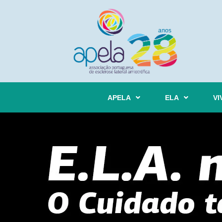
APELA
ELA
VI