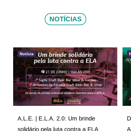
NOTÍCIAS
Notícia
A.L.E. | E.L.A. 2.0: Um brinde
D
solidário pela luta contra a ELA
A