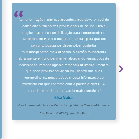
"Uma formação muito esclarecedora que eleva o nível de
consciencialização dos profissionais de saúde. Deixa
noções claras de sensibilização para compreender o
paciente com ELA e o cuidador/ familiar, para que em
conjunto possamos desenvolver cuidados
multidisciplinares mais eficazes. A sessão foi bastante
abrangente e muito pertinente, abordando vários tipos de
intervenção, metodologias e materiais utilizados. Permite
que cada profissional de saúde, dentro das suas
competências, possa adequar essa informação ao
momento em que contacta com o paciente com ELA,
atuando e dando-lhe um apoio mais completo."
Elsa Matos
Cardiopneumologista no Centro Hospitalar de Trás-os-Montes e
Alto Douro (CHTAD), em Vila Real