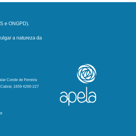
PSS e ONGPD).
ulgar a natureza da
alar Conde de Ferreira
 Cabral, 1659 4200-227
pt