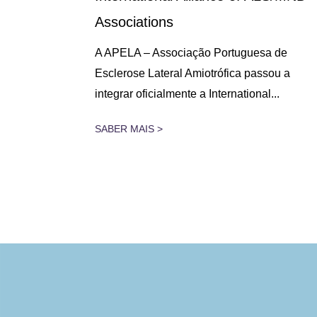
Associations
 lugar na
A APELA – Associação Portuguesa de
assado dia
Esclerose Lateral Amiotrófica passou a
integrar oficialmente a International...
SABER MAIS >