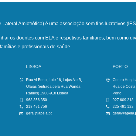
Lateral Amiotrófica) é uma associação sem fins lucrativos (I
har os doentes com ELA e respetivos familiares, bem como div
famílias e profissionais de saúde.
LISBOA
PORTO
Rua Al Berto, Lote 18, Lojas A e B,
Centro Hospit
Olaias (entrada pela Rua Wanda
Rua de Costa
Ramos) 1900-918 Lisboa
Porto
968 356 350
927 609 218
218 491 756
225 491 122
geral@apela.pt
geral@apela.