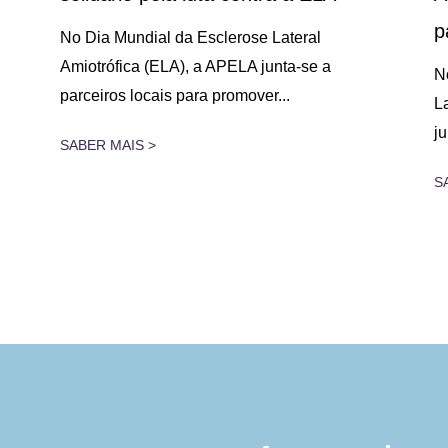
p
No Dia Mundial da Esclerose Lateral
Amiotrófica (ELA), a APELA junta-se a
N
parceiros locais para promover...
L
j
SABER MAIS >
S