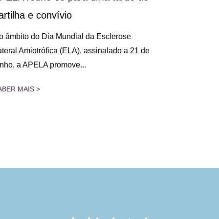
artilha e convívio
Decorreu, n
na Figueira 
o âmbito do Dia Mundial da Esclerose
Cuidados Res
ateral Amiotrófica (ELA), assinalado a 21 de
unho, a APELA promove...
SABER MAIS 
ABER MAIS >