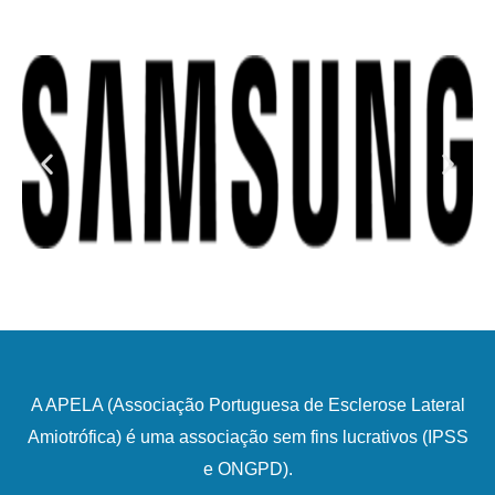
A APELA (Associação Portuguesa de Esclerose Lateral
Amiotrófica) é uma associação sem fins lucrativos (IPSS
e ONGPD).