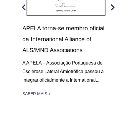
APELA torna-se membro oficial
A.L
 o
da International Alliance of
sol
21
ALS/MND Associations
No D
Amio
gar
A APELA – Associação Portuguesa de
parc
Esclerose Lateral Amiotrófica passou a
integrar oficialmente a International...
SAB
SABER MAIS >