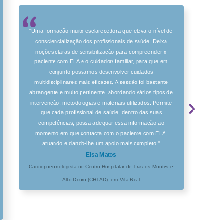
"Uma formação muito esclarecedora que eleva o nível de
consciencialização dos profissionais de saúde. Deixa
noções claras de sensibilização para compreender o
paciente com ELA e o cuidador/ familiar, para que em
conjunto possamos desenvolver cuidados
multidisciplinares mais eficazes. A sessão foi bastante
abrangente e muito pertinente, abordando vários tipos de
intervenção, metodologias e materiais utilizados. Permite
que cada profissional de saúde, dentro das suas
competências, possa adequar essa informação ao
momento em que contacta com o paciente com ELA,
atuando e dando-lhe um apoio mais completo."
Elsa Matos
Cardiopneumologista no Centro Hospitalar de Trás-os-Montes e
Alto Douro (CHTAD), em Vila Real