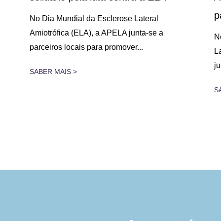
p
No Dia Mundial da Esclerose Lateral
Amiotrófica (ELA), a APELA junta-se a
N
parceiros locais para promover...
L
j
SABER MAIS >
S