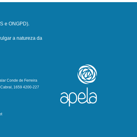
PSS e ONGPD).
ulgar a natureza da
alar Conde de Ferreira
 Cabral, 1659 4200-227
pt