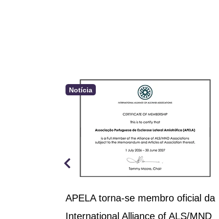
Notícia
a aprova
APELA torna-se membro oficial da
rçamento
International Alliance of ALS/MND