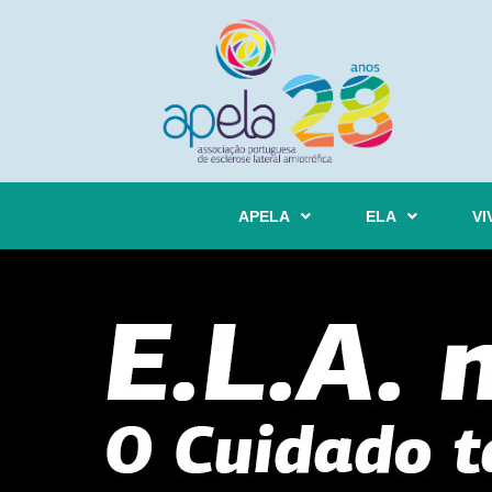
APELA
ELA
VI