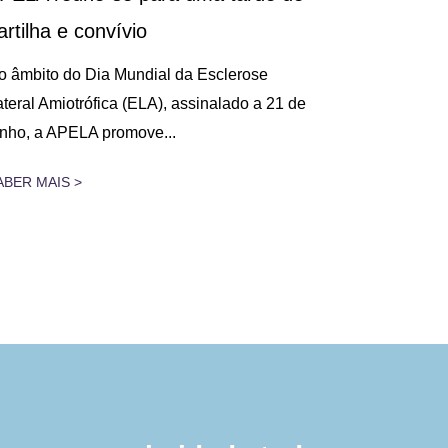
artilha e convívio
Decorreu, n
na Figueira 
o âmbito do Dia Mundial da Esclerose
Cuidados Res
ateral Amiotrófica (ELA), assinalado a 21 de
unho, a APELA promove...
SABER MAIS 
ABER MAIS >