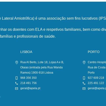
Lateral Amiotrófica) é uma associação sem fins lucrativos (I
har os doentes com ELA e respetivos familiares, bem como div
famílias e profissionais de saúde.
LISBOA
PORTO
Rua Al Berto, Lote 18, Lojas A e B,
Centro Hospit
Olaias (entrada pela Rua Wanda
Rua de Costa
Ramos) 1900-918 Lisboa
Porto
968 356 350
927 609 218
218 491 756
225 491 122
geral@apela.pt
geral@apela.