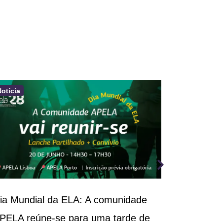
Notícia
Notícia
ia Mundial da ELA: A comunidade
III Congr
PELA reúne-se para uma tarde de
Respirató