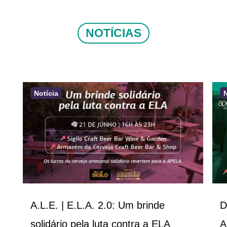
NOTÍCIAS
Notícia
A.L.E. | E.L.A. 2.0: Um brinde
D
solidário pela luta contra a ELA
A