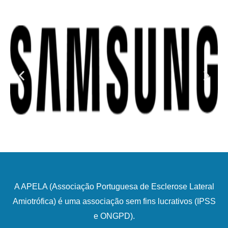
A APELA (Associação Portuguesa de Esclerose Lateral
Amiotrófica) é uma associação sem fins lucrativos (IPSS
e ONGPD).