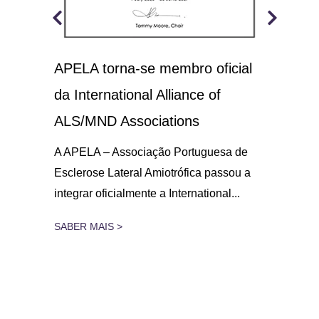
APELA torna-se membro oficial
A.L
 o
da International Alliance of
sol
21
ALS/MND Associations
No D
Amio
gar
A APELA – Associação Portuguesa de
parc
Esclerose Lateral Amiotrófica passou a
integrar oficialmente a International...
SAB
SABER MAIS >