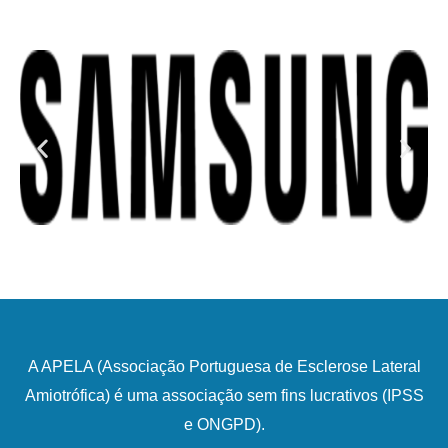
A APELA (Associação Portuguesa de Esclerose Lateral
Amiotrófica) é uma associação sem fins lucrativos (IPSS
e ONGPD).