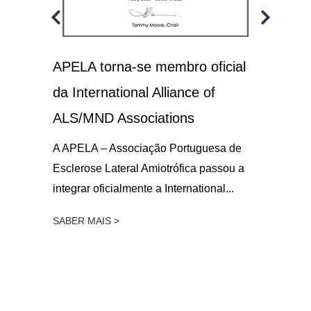
APELA torna-se membro oficial
A.L
 o
da International Alliance of
sol
21
ALS/MND Associations
No D
Amio
gar
A APELA – Associação Portuguesa de
parc
Esclerose Lateral Amiotrófica passou a
integrar oficialmente a International...
SAB
SABER MAIS >