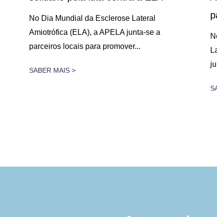
p
No Dia Mundial da Esclerose Lateral
Amiotrófica (ELA), a APELA junta-se a
N
parceiros locais para promover...
L
j
SABER MAIS >
S