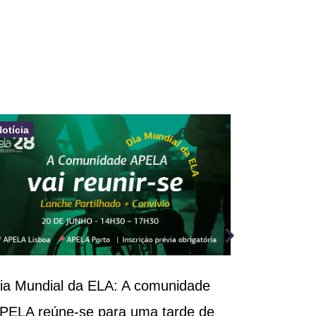
Notícia
Notícia
ia Mundial da ELA: A comunidade
III Congr
PELA reúne-se para uma tarde de
Respirató