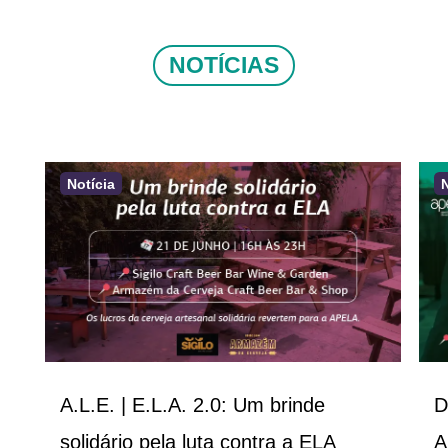
NOTÍCIAS
Notícia
A.L.E. | E.L.A. 2.0: Um brinde
D
solidário pela luta contra a ELA
A