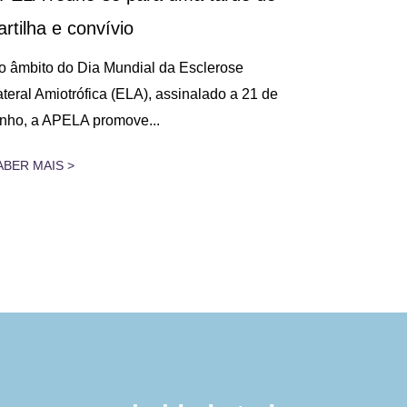
artilha e convívio
Decorreu, n
na Figueira 
o âmbito do Dia Mundial da Esclerose
Cuidados Res
ateral Amiotrófica (ELA), assinalado a 21 de
unho, a APELA promove...
SABER MAIS 
ABER MAIS >