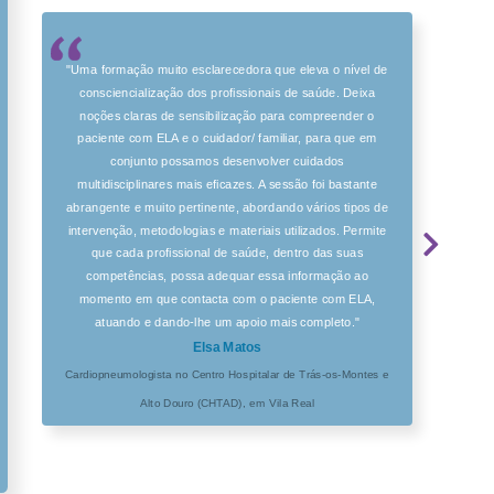
"Uma formação muito esclarecedora que eleva o nível de
consciencialização dos profissionais de saúde. Deixa
noções claras de sensibilização para compreender o
paciente com ELA e o cuidador/ familiar, para que em
conjunto possamos desenvolver cuidados
multidisciplinares mais eficazes. A sessão foi bastante
abrangente e muito pertinente, abordando vários tipos de
intervenção, metodologias e materiais utilizados. Permite
que cada profissional de saúde, dentro das suas
competências, possa adequar essa informação ao
momento em que contacta com o paciente com ELA,
atuando e dando-lhe um apoio mais completo."
Elsa Matos
Cardiopneumologista no Centro Hospitalar de Trás-os-Montes e
Alto Douro (CHTAD), em Vila Real