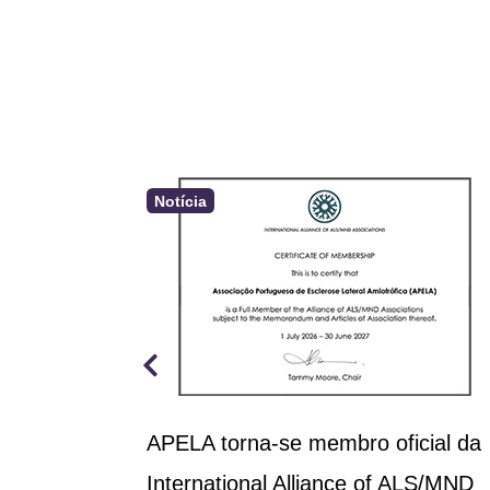
Notícia
a aprova
APELA torna-se membro oficial da
rçamento
International Alliance of ALS/MND