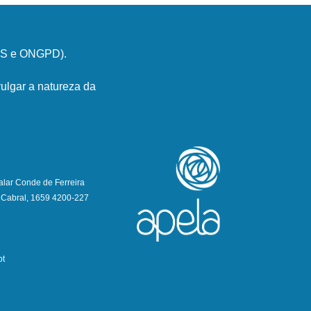
PSS e ONGPD).
ulgar a natureza da
alar Conde de Ferreira
 Cabral, 1659 4200-227
pt