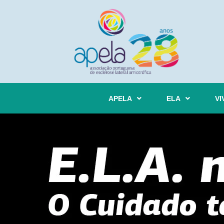
APELA
ELA
VI