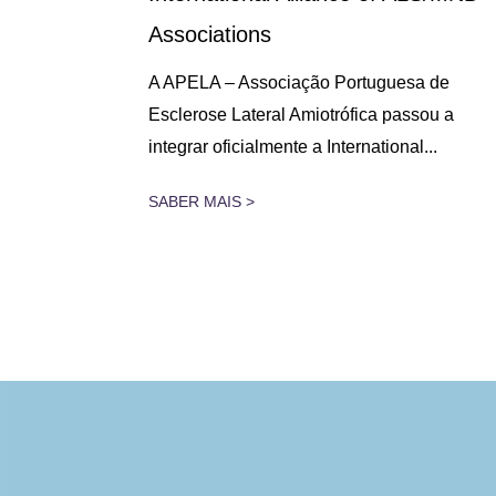
Associations
 lugar na
A APELA – Associação Portuguesa de
assado dia
Esclerose Lateral Amiotrófica passou a
integrar oficialmente a International...
SABER MAIS >