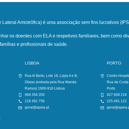
Lateral Amiotrófica) é uma associação sem fins lucrativos (I
har os doentes com ELA e respetivos familiares, bem como div
famílias e profissionais de saúde.
LISBOA
PORTO
Rua Al Berto, Lote 18, Lojas A e B,
Centro Hospit
Olaias (entrada pela Rua Wanda
Rua de Costa
Ramos) 1900-918 Lisboa
Porto
968 356 350
927 609 218
218 491 756
225 491 122
geral@apela.pt
geral@apela.