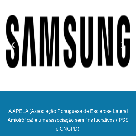
A APELA (Associação Portuguesa de Esclerose Lateral
Amiotrófica) é uma associação sem fins lucrativos (IPSS
e ONGPD).