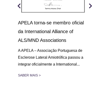
APELA torna-se membro oficial
A.L
 o
da International Alliance of
sol
21
ALS/MND Associations
No D
Amio
gar
A APELA – Associação Portuguesa de
parc
Esclerose Lateral Amiotrófica passou a
integrar oficialmente a International...
SAB
SABER MAIS >