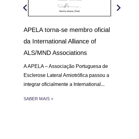
APELA torna-se membro oficial
A.L
 o
da International Alliance of
sol
21
ALS/MND Associations
No D
Amio
gar
A APELA – Associação Portuguesa de
parc
Esclerose Lateral Amiotrófica passou a
integrar oficialmente a International...
SAB
SABER MAIS >