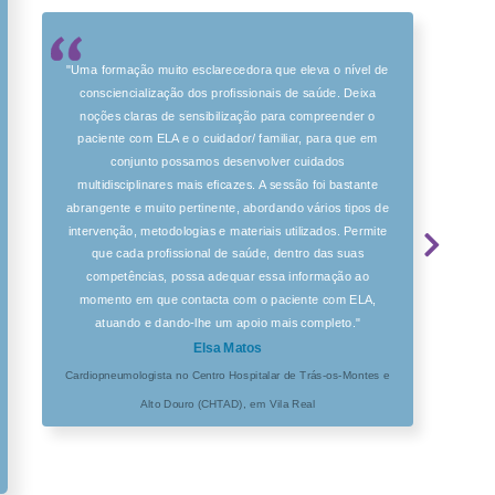
"Uma formação muito esclarecedora que eleva o nível de
consciencialização dos profissionais de saúde. Deixa
noções claras de sensibilização para compreender o
paciente com ELA e o cuidador/ familiar, para que em
conjunto possamos desenvolver cuidados
multidisciplinares mais eficazes. A sessão foi bastante
abrangente e muito pertinente, abordando vários tipos de
intervenção, metodologias e materiais utilizados. Permite
que cada profissional de saúde, dentro das suas
competências, possa adequar essa informação ao
momento em que contacta com o paciente com ELA,
atuando e dando-lhe um apoio mais completo."
Elsa Matos
Cardiopneumologista no Centro Hospitalar de Trás-os-Montes e
Alto Douro (CHTAD), em Vila Real