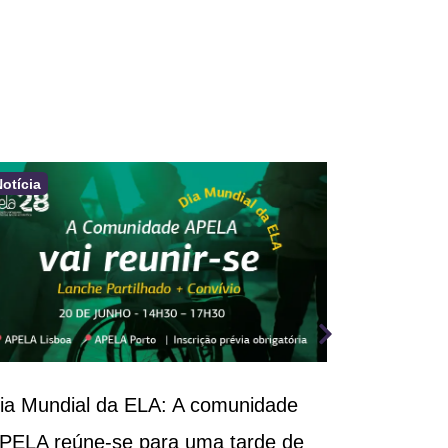
Notícia
Notícia
ia Mundial da ELA: A comunidade
III Congr
PELA reúne-se para uma tarde de
Respirató