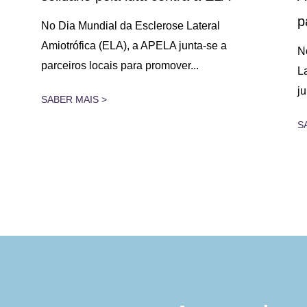
p
No Dia Mundial da Esclerose Lateral
Amiotrófica (ELA), a APELA junta-se a
N
parceiros locais para promover...
L
j
SABER MAIS >
S