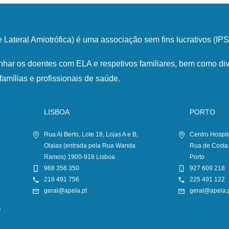
Lateral Amiotrófica) é uma associação sem fins lucrativos (I
har os doentes com ELA e respetivos familiares, bem como div
famílias e profissionais de saúde.
LISBOA
PORTO
Rua Al Berto, Lote 18, Lojas A e B,
Centro Hospit
Olaias (entrada pela Rua Wanda
Rua de Costa
Ramos) 1900-918 Lisboa
Porto
968 356 350
927 609 218
218 491 756
225 491 122
geral@apela.pt
geral@apela.