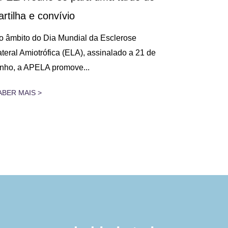
artilha e convívio
Decorreu, n
na Figueira 
o âmbito do Dia Mundial da Esclerose
Cuidados Res
ateral Amiotrófica (ELA), assinalado a 21 de
unho, a APELA promove...
SABER MAIS 
ABER MAIS >