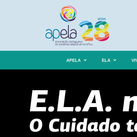
APELA
ELA
VI