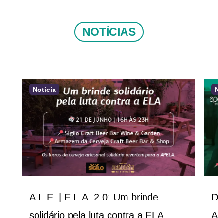
NOTÍCIAS
Notícia
A.L.E. | E.L.A. 2.0: Um brinde
D
solidário pela luta contra a ELA
A