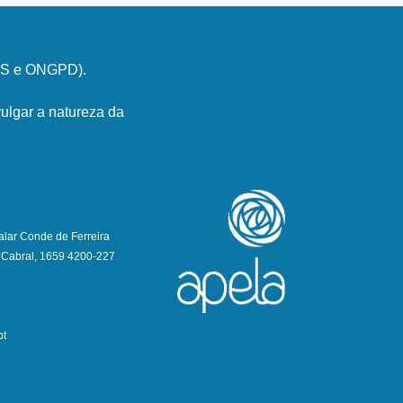
PSS e ONGPD).
ulgar a natureza da
alar Conde de Ferreira
 Cabral, 1659 4200-227
pt