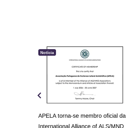
Notícia
a aprova
APELA torna-se membro oficial da
rçamento
International Alliance of ALS/MND