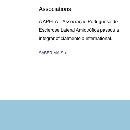
Associations
 lugar na
A APELA – Associação Portuguesa de
assado dia
Esclerose Lateral Amiotrófica passou a
integrar oficialmente a International...
SABER MAIS >