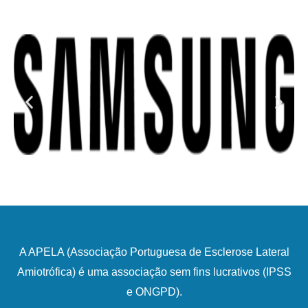
A APELA (Associação Portuguesa de Esclerose Lateral
Amiotrófica) é uma associação sem fins lucrativos (IPSS
e ONGPD).