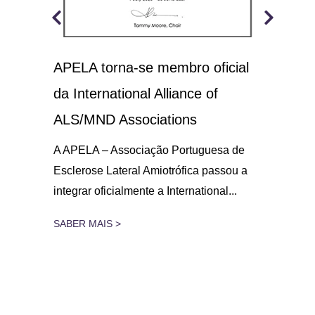
APELA torna-se membro oficial
A.L
 o
da International Alliance of
sol
21
ALS/MND Associations
No D
Amio
gar
A APELA – Associação Portuguesa de
parc
Esclerose Lateral Amiotrófica passou a
integrar oficialmente a International...
SAB
SABER MAIS >