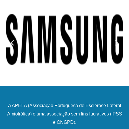
A APELA (Associação Portuguesa de Esclerose Lateral
Amiotrófica) é uma associação sem fins lucrativos (IPSS
e ONGPD).