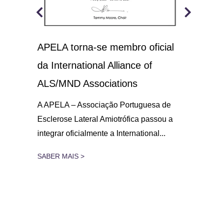
APELA torna-se membro oficial
A.L
 o
da International Alliance of
sol
21
ALS/MND Associations
No D
Amio
gar
A APELA – Associação Portuguesa de
parc
Esclerose Lateral Amiotrófica passou a
integrar oficialmente a International...
SAB
SABER MAIS >