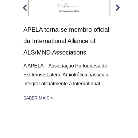
APELA torna-se membro oficial
A.L
 o
da International Alliance of
sol
21
ALS/MND Associations
No D
Amio
gar
A APELA – Associação Portuguesa de
parc
Esclerose Lateral Amiotrófica passou a
integrar oficialmente a International...
SAB
SABER MAIS >