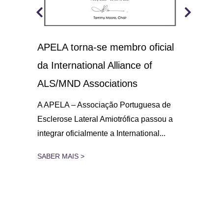
APELA torna-se membro oficial
A.L
 o
da International Alliance of
sol
21
ALS/MND Associations
No D
Amio
gar
A APELA – Associação Portuguesa de
parc
Esclerose Lateral Amiotrófica passou a
integrar oficialmente a International...
SAB
SABER MAIS >