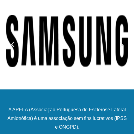
A APELA (Associação Portuguesa de Esclerose Lateral
Amiotrófica) é uma associação sem fins lucrativos (IPSS
e ONGPD).