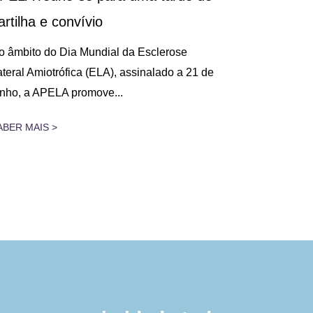
artilha e convívio
Decorreu, n
na Figueira 
o âmbito do Dia Mundial da Esclerose
Cuidados Res
ateral Amiotrófica (ELA), assinalado a 21 de
unho, a APELA promove...
SABER MAIS 
ABER MAIS >