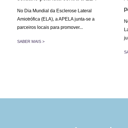
p
No Dia Mundial da Esclerose Lateral
Amiotrófica (ELA), a APELA junta-se a
N
parceiros locais para promover...
L
j
SABER MAIS >
S