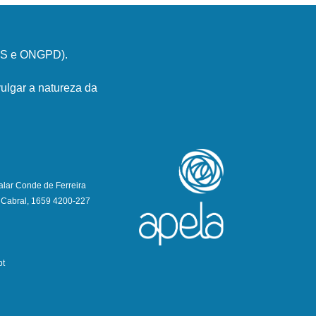
PSS e ONGPD).
ulgar a natureza da
alar Conde de Ferreira
 Cabral, 1659 4200-227
pt