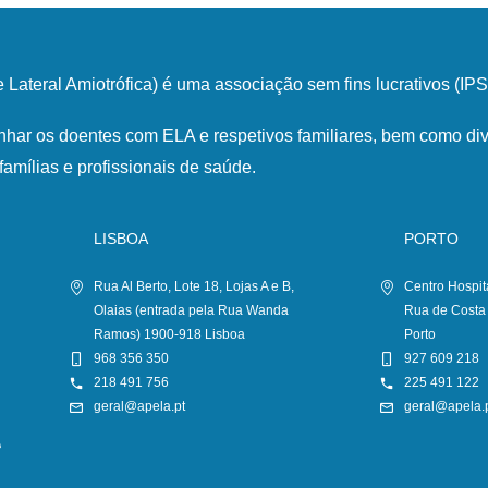
Lateral Amiotrófica) é uma associação sem fins lucrativos (I
har os doentes com ELA e respetivos familiares, bem como div
famílias e profissionais de saúde.
LISBOA
PORTO
Rua Al Berto, Lote 18, Lojas A e B,
Centro Hospit
Olaias (entrada pela Rua Wanda
Rua de Costa
Ramos) 1900-918 Lisboa
Porto
968 356 350
927 609 218
218 491 756
225 491 122
geral@apela.pt
geral@apela.