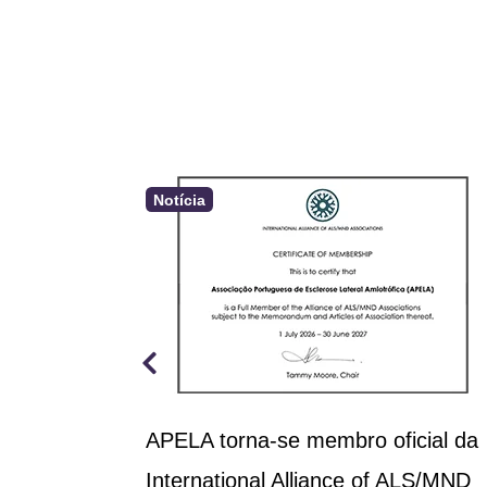
Notícia
a aprova
APELA torna-se membro oficial da
rçamento
International Alliance of ALS/MND