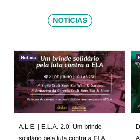
NOTÍCIAS
Notícia
A.L.E. | E.L.A. 2.0: Um brinde
D
solidário pela luta contra a ELA
A