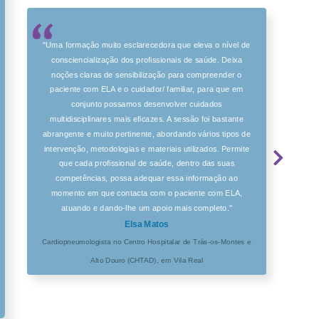
"Uma formação muito esclarecedora que eleva o nível de
consciencialização dos profissionais de saúde. Deixa
noções claras de sensibilização para compreender o
paciente com ELA e o cuidador/ familiar, para que em
conjunto possamos desenvolver cuidados
multidisciplinares mais eficazes. A sessão foi bastante
abrangente e muito pertinente, abordando vários tipos de
intervenção, metodologias e materiais utilizados. Permite
que cada profissional de saúde, dentro das suas
competências, possa adequar essa informação ao
momento em que contacta com o paciente com ELA,
atuando e dando-lhe um apoio mais completo."
Elsa Matos
Cardiopneumologista no Centro Hospitalar de Trás-os-Montes e
Alto Douro (CHTAD), em Vila Real