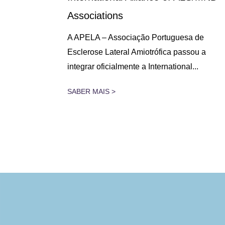
Associations
 lugar na
A APELA – Associação Portuguesa de
assado dia
Esclerose Lateral Amiotrófica passou a
integrar oficialmente a International...
SABER MAIS >