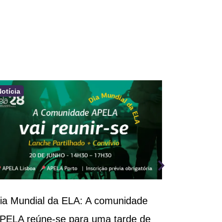
Notícia
Notícia
ia Mundial da ELA: A comunidade
III Congr
PELA reúne-se para uma tarde de
Respirató