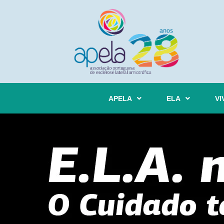
APELA
ELA
VI