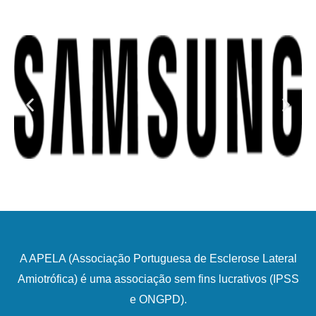
A APELA (Associação Portuguesa de Esclerose Lateral
Amiotrófica) é uma associação sem fins lucrativos (IPSS
e ONGPD).