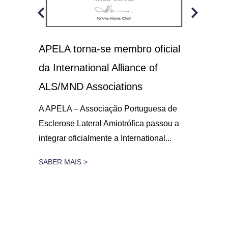
APELA torna-se membro oficial
A.L
 o
da International Alliance of
sol
21
ALS/MND Associations
No D
Amio
gar
A APELA – Associação Portuguesa de
parc
Esclerose Lateral Amiotrófica passou a
integrar oficialmente a International...
SAB
SABER MAIS >