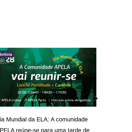
Notícia
Notícia
ia Mundial da ELA: A comunidade
III Congr
PELA reúne-se para uma tarde de
Respirató