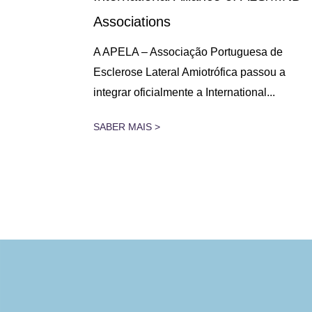
Associations
 lugar na
A APELA – Associação Portuguesa de
assado dia
Esclerose Lateral Amiotrófica passou a
integrar oficialmente a International...
SABER MAIS >