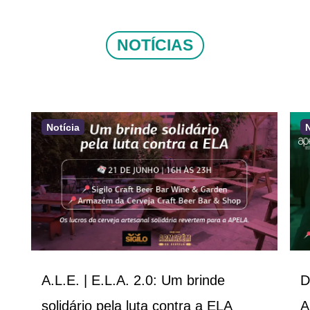
NOTÍCIAS
Notícia
A.L.E. | E.L.A. 2.0: Um brinde
D
solidário pela luta contra a ELA
A