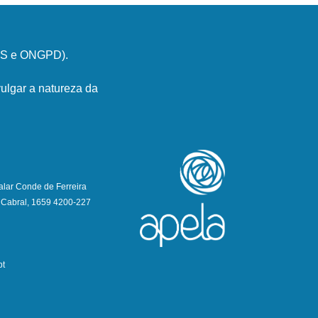
PSS e ONGPD).
ulgar a natureza da
alar Conde de Ferreira
 Cabral, 1659 4200-227
pt