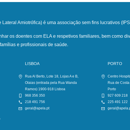
Lateral Amiotrófica) é uma associação sem fins lucrativos (I
har os doentes com ELA e respetivos familiares, bem como div
famílias e profissionais de saúde.
LISBOA
PORTO
Rua Al Berto, Lote 18, Lojas A e B,
Centro Hospit
Olaias (entrada pela Rua Wanda
Rua de Costa
Ramos) 1900-918 Lisboa
Porto
968 356 350
927 609 218
218 491 756
225 491 122
geral@apela.pt
geral@apela.