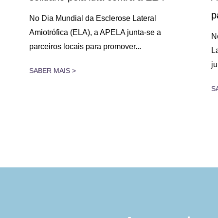
p
No Dia Mundial da Esclerose Lateral
Amiotrófica (ELA), a APELA junta-se a
N
parceiros locais para promover...
L
j
SABER MAIS >
S