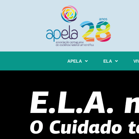
APELA
ELA
VI