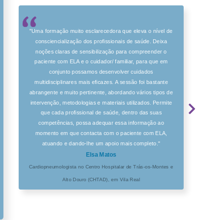
"Uma formação muito esclarecedora que eleva o nível de
consciencialização dos profissionais de saúde. Deixa
noções claras de sensibilização para compreender o
paciente com ELA e o cuidador/ familiar, para que em
conjunto possamos desenvolver cuidados
multidisciplinares mais eficazes. A sessão foi bastante
abrangente e muito pertinente, abordando vários tipos de
intervenção, metodologias e materiais utilizados. Permite
que cada profissional de saúde, dentro das suas
competências, possa adequar essa informação ao
momento em que contacta com o paciente com ELA,
atuando e dando-lhe um apoio mais completo."
Elsa Matos
Cardiopneumologista no Centro Hospitalar de Trás-os-Montes e
Alto Douro (CHTAD), em Vila Real