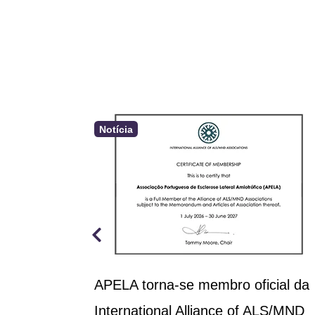
Notícia
a aprova
APELA torna-se membro oficial da
rçamento
International Alliance of ALS/MND