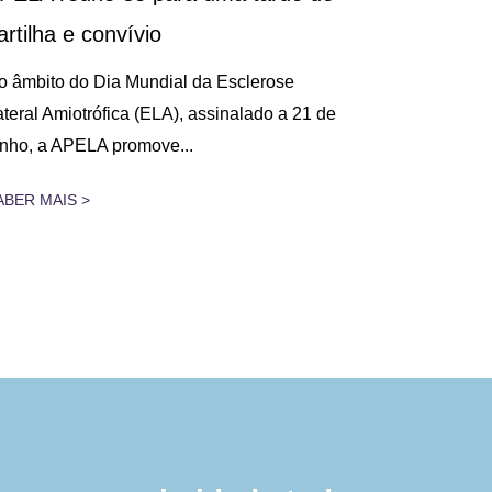
artilha e convívio
Decorreu, n
na Figueira 
o âmbito do Dia Mundial da Esclerose
Cuidados Res
ateral Amiotrófica (ELA), assinalado a 21 de
unho, a APELA promove...
SABER MAIS 
ABER MAIS >