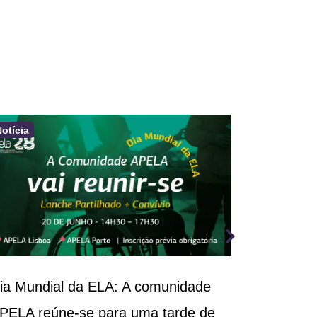
Notícia
Notícia
ia Mundial da ELA: A comunidade
III Congr
PELA reúne-se para uma tarde de
Respirató