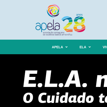
APELA
ELA
VI