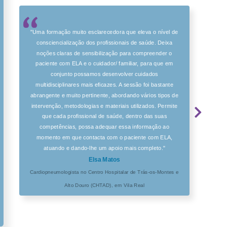
"Uma formação muito esclarecedora que eleva o nível de
consciencialização dos profissionais de saúde. Deixa
noções claras de sensibilização para compreender o
paciente com ELA e o cuidador/ familiar, para que em
conjunto possamos desenvolver cuidados
multidisciplinares mais eficazes. A sessão foi bastante
abrangente e muito pertinente, abordando vários tipos de
intervenção, metodologias e materiais utilizados. Permite
que cada profissional de saúde, dentro das suas
competências, possa adequar essa informação ao
momento em que contacta com o paciente com ELA,
atuando e dando-lhe um apoio mais completo."
Elsa Matos
Cardiopneumologista no Centro Hospitalar de Trás-os-Montes e
Alto Douro (CHTAD), em Vila Real