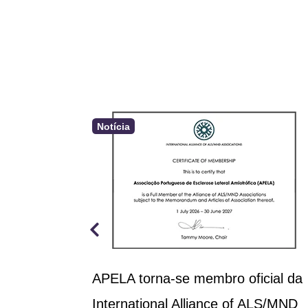
Notícia
a aprova
APELA torna-se membro oficial da
rçamento
International Alliance of ALS/MND