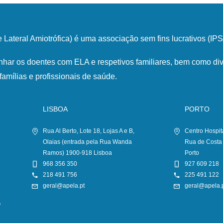
Lateral Amiotrófica) é uma associação sem fins lucrativos (I
har os doentes com ELA e respetivos familiares, bem como div
famílias e profissionais de saúde.
LISBOA
PORTO
Rua Al Berto, Lote 18, Lojas A e B,
Centro Hospit
Olaias (entrada pela Rua Wanda
Rua de Costa
Ramos) 1900-918 Lisboa
Porto
968 356 350
927 609 218
218 491 756
225 491 122
geral@apela.pt
geral@apela.