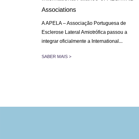
Associations
 lugar na
A APELA – Associação Portuguesa de
assado dia
Esclerose Lateral Amiotrófica passou a
integrar oficialmente a International...
SABER MAIS >