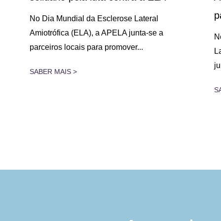
p
No Dia Mundial da Esclerose Lateral
Amiotrófica (ELA), a APELA junta-se a
N
parceiros locais para promover...
L
j
SABER MAIS >
S