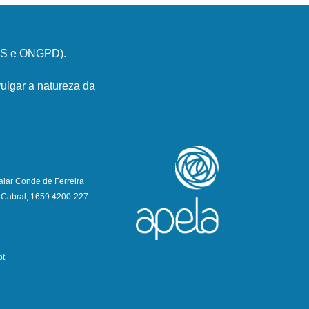
PSS e ONGPD).
ulgar a natureza da
alar Conde de Ferreira
 Cabral, 1659 4200-227
pt