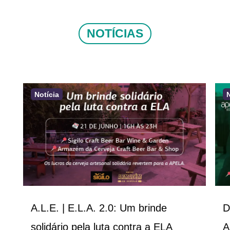
NOTÍCIAS
Notícia
A.L.E. | E.L.A. 2.0: Um brinde
D
solidário pela luta contra a ELA
A