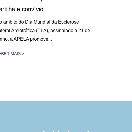
artilha e convívio
Decorreu, n
na Figueira 
o âmbito do Dia Mundial da Esclerose
Cuidados Res
ateral Amiotrófica (ELA), assinalado a 21 de
unho, a APELA promove...
SABER MAIS 
ABER MAIS >