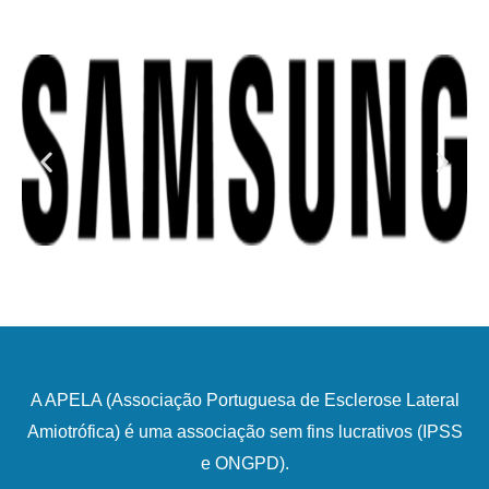
A APELA (Associação Portuguesa de Esclerose Lateral
Amiotrófica) é uma associação sem fins lucrativos (IPSS
e ONGPD).