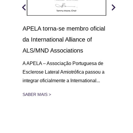
APELA torna-se membro oficial
A.L
 o
da International Alliance of
sol
21
ALS/MND Associations
No D
Amio
gar
A APELA – Associação Portuguesa de
parc
Esclerose Lateral Amiotrófica passou a
integrar oficialmente a International...
SAB
SABER MAIS >