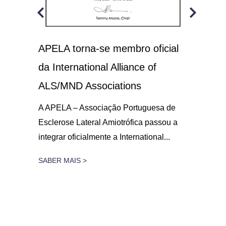
APELA torna-se membro oficial
A.L
 o
da International Alliance of
sol
21
ALS/MND Associations
No D
Amio
gar
A APELA – Associação Portuguesa de
parc
Esclerose Lateral Amiotrófica passou a
integrar oficialmente a International...
SAB
SABER MAIS >