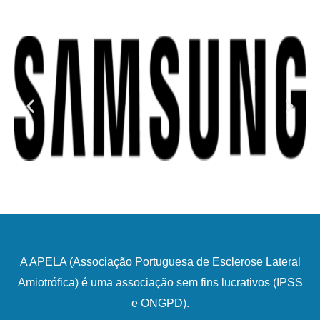
A APELA (Associação Portuguesa de Esclerose Lateral
Amiotrófica) é uma associação sem fins lucrativos (IPSS
e ONGPD).