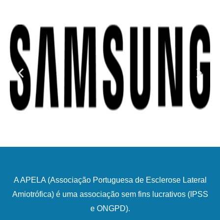
A APELA (Associação Portuguesa de Esclerose Lateral
Amiotrófica) é uma associação sem fins lucrativos (IPSS
e ONGPD).