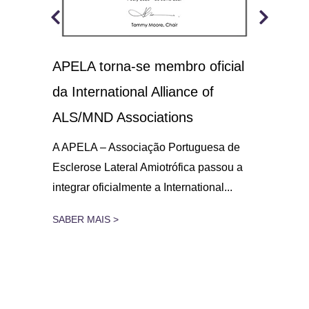
APELA torna-se membro oficial
A.L
 o
da International Alliance of
sol
21
ALS/MND Associations
No D
Amio
gar
A APELA – Associação Portuguesa de
parc
Esclerose Lateral Amiotrófica passou a
integrar oficialmente a International...
SAB
SABER MAIS >