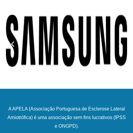
A APELA (Associação Portuguesa de Esclerose Lateral
Amiotrófica) é uma associação sem fins lucrativos (IPSS
e ONGPD).