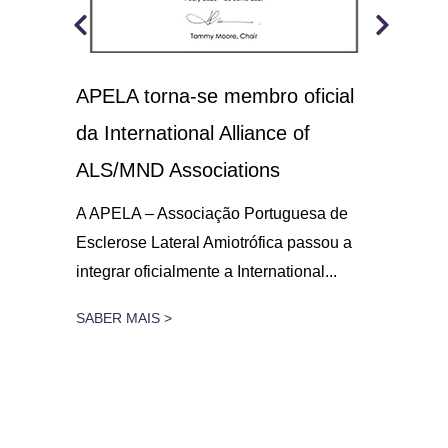
APELA torna-se membro oficial
A.L
 o
da International Alliance of
sol
21
ALS/MND Associations
No D
Amio
gar
A APELA – Associação Portuguesa de
parc
Esclerose Lateral Amiotrófica passou a
integrar oficialmente a International...
SAB
SABER MAIS >