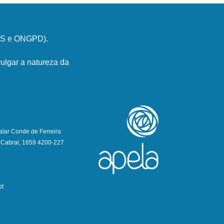
PSS e ONGPD).
ulgar a natureza da
alar Conde de Ferreira
 Cabral, 1659 4200-227
pt