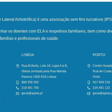
Lateral Amiotrófica) é uma associação sem fins lucrativos (I
har os doentes com ELA e respetivos familiares, bem como div
famílias e profissionais de saúde.
LISBOA
PORTO
Rua Al Berto, Lote 18, Lojas A e B,
Centro Hospit
Olaias (entrada pela Rua Wanda
Rua de Costa
Ramos) 1900-918 Lisboa
Porto
968 356 350
927 609 218
218 491 756
225 491 122
geral@apela.pt
geral@apela.