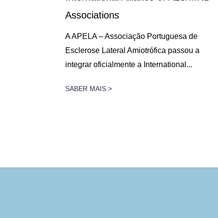
Associations
 lugar na
A APELA – Associação Portuguesa de
assado dia
Esclerose Lateral Amiotrófica passou a
integrar oficialmente a International...
SABER MAIS >