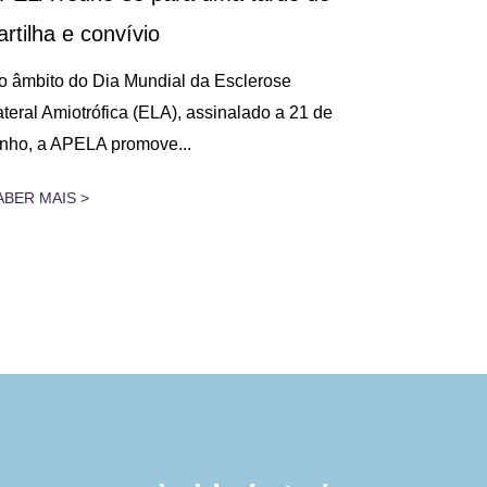
artilha e convívio
Decorreu, n
na Figueira 
o âmbito do Dia Mundial da Esclerose
Cuidados Res
ateral Amiotrófica (ELA), assinalado a 21 de
unho, a APELA promove...
SABER MAIS 
ABER MAIS >