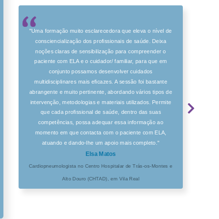
"Uma formação muito esclarecedora que eleva o nível de
consciencialização dos profissionais de saúde. Deixa
noções claras de sensibilização para compreender o
paciente com ELA e o cuidador/ familiar, para que em
conjunto possamos desenvolver cuidados
multidisciplinares mais eficazes. A sessão foi bastante
abrangente e muito pertinente, abordando vários tipos de
intervenção, metodologias e materiais utilizados. Permite
que cada profissional de saúde, dentro das suas
competências, possa adequar essa informação ao
momento em que contacta com o paciente com ELA,
atuando e dando-lhe um apoio mais completo."
Elsa Matos
Cardiopneumologista no Centro Hospitalar de Trás-os-Montes e
Alto Douro (CHTAD), em Vila Real