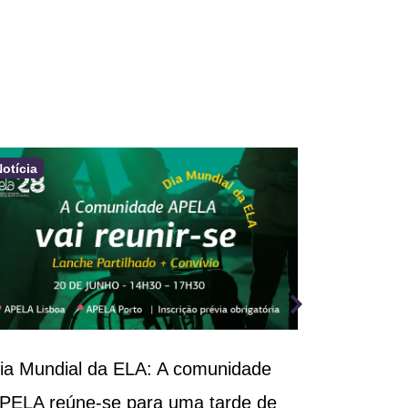
Notícia
Notícia
ia Mundial da ELA: A comunidade
III Congr
PELA reúne-se para uma tarde de
Respirató