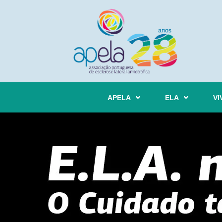
APELA
ELA
VI