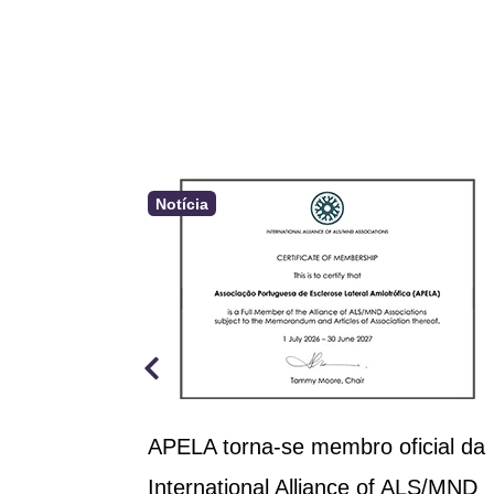
Notícia
a aprova
APELA torna-se membro oficial da
rçamento
International Alliance of ALS/MND