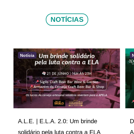
NOTÍCIAS
Notícia
A.L.E. | E.L.A. 2.0: Um brinde
D
solidário pela luta contra a ELA
A