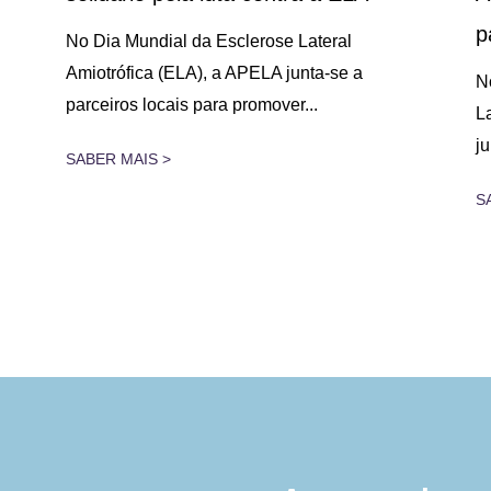
p
No Dia Mundial da Esclerose Lateral
Amiotrófica (ELA), a APELA junta-se a
N
parceiros locais para promover...
L
j
SABER MAIS >
S