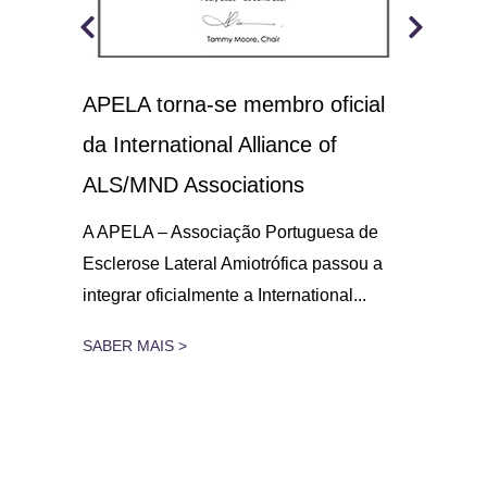
APELA torna-se membro oficial
A.L
 o
da International Alliance of
sol
21
ALS/MND Associations
No D
Amio
gar
A APELA – Associação Portuguesa de
parc
Esclerose Lateral Amiotrófica passou a
integrar oficialmente a International...
SAB
SABER MAIS >