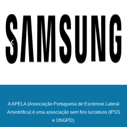
A APELA (Associação Portuguesa de Esclerose Lateral
Amiotrófica) é uma associação sem fins lucrativos (IPSS
e ONGPD).