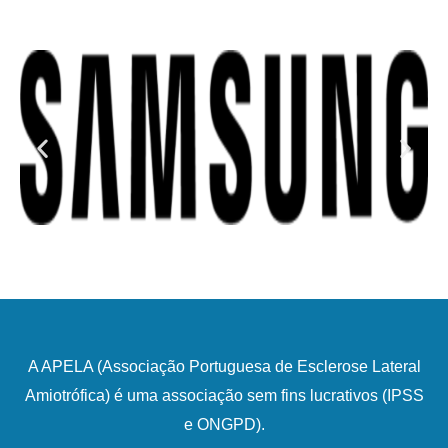
A APELA (Associação Portuguesa de Esclerose Lateral
Amiotrófica) é uma associação sem fins lucrativos (IPSS
e ONGPD).