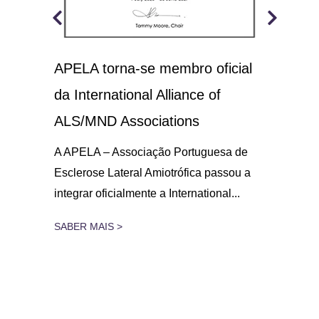
APELA torna-se membro oficial
A.L
 o
da International Alliance of
sol
21
ALS/MND Associations
No D
Amio
gar
A APELA – Associação Portuguesa de
parc
Esclerose Lateral Amiotrófica passou a
integrar oficialmente a International...
SAB
SABER MAIS >